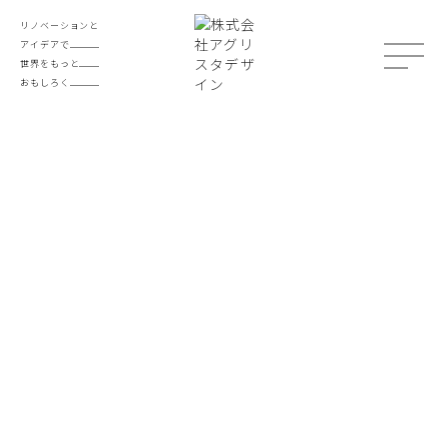
リノベーションと
アイデアで
世界をもっと
おもしろく
2024.01.29
墨出し作業
今日は内装のデザインをさせて頂いた事務所で一
日墨出し作業。
図面通りに工事を進めていくために、間仕切りの
位置や扉の位置を決めていく作業です。