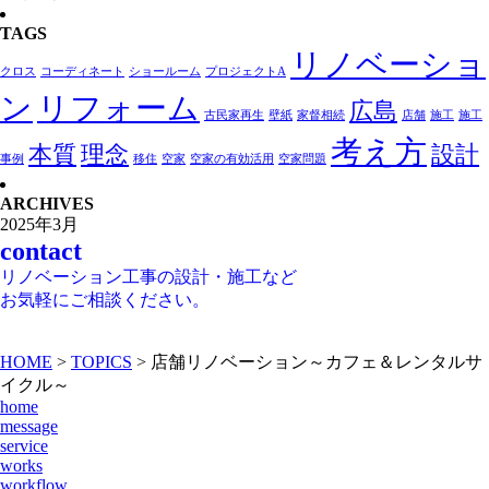
TAGS
リノベーショ
クロス
コーディネート
ショールーム
プロジェクトA
ン
リフォーム
広島
古民家再生
壁紙
家督相続
店舗
施工
施工
考え方
本質
理念
設計
事例
移住
空家
空家の有効活用
空家問題
ARCHIVES
contact
リノベーション工事の設計・施工など
お気軽にご相談ください。
HOME
>
TOPICS
>
店舗リノベーション～カフェ＆レンタルサ
イクル～
home
message
service
works
workflow